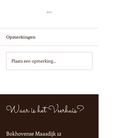
Opmerkingen
WK Poule prijzen!
Plaats een opmerking...
Hé kok, kom je
werken?
Waar is het Veerhuis?
Bokhovense Maasdijk 12