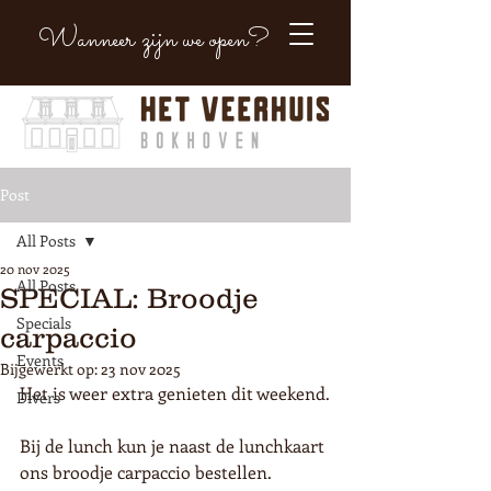
Wanneer zijn we open?
Post
All Posts
20 nov 2025
All Posts
SPECIAL: Broodje
Specials
carpaccio
Events
Bijgewerkt op:
23 nov 2025
Het is weer extra genieten dit weekend.
Divers
Bij de lunch kun je naast de lunchkaart 
ons broodje carpaccio bestellen.