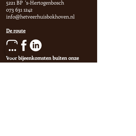
5221 BP 's-Hertogenbosch
073 631 1242
info@hetveerhuisbokhoven.nl
De route
Voor bijeenkomsten buiten onze
openingstijden kun je altijd contact
opnemen via
mail
of
telefonisch
.
Blijf op de hoogte van nieuws via
onze socials of
nieuwsbrief
.
Wanneer in het
Veerhuis?
LET OP Bij reservering per e-mail is