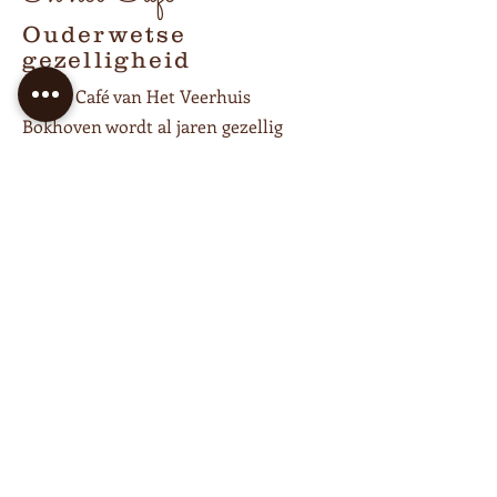
Ouderwetse
gezelligheid
In het Café van Het Veerhuis
Bokhoven wordt al jaren gezellig
geborreld. Inmiddels is er ook
gelegenheid om heerlijk te lunchen of
dineren of met een klein gezelschap
besloten te borrelen op de opkamer.
In het café kun je met maximaal 35
personen terecht.
Offerte samenstellen