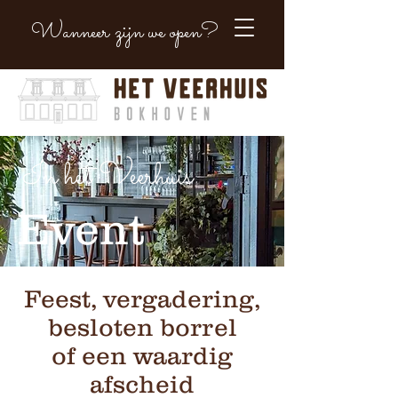
Wanneer zijn we open?
In het Veerhuis
Event
Feest, vergadering,
besloten borrel
of een waardig
afscheid