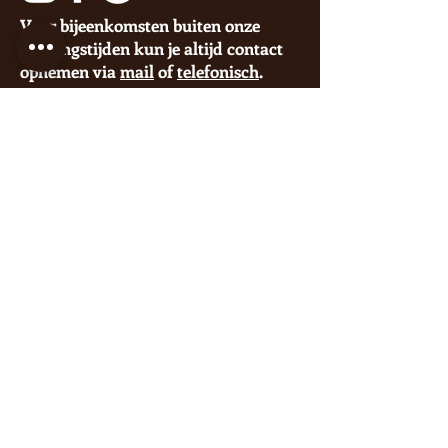
Voor bijeenkomsten buiten onze
openingstijden kun je altijd contact
opnemen via
mail
of
telefonisch
.
Blijf op de hoogte van nieuws via
onze socials of
nieuwsbrief
.
Wanneer in het
Veerhuis?
LET OP Bij reservering per e-mail is
deze pas definitief na bevestiging.
Speciale openingstijden:
Zondag 4
januari van
13.00 - 18.00
vanwege gladheid
Privacyverklaring
Op onze diensten zijn de Uniforme
Voorwaarden Horeca van kracht.