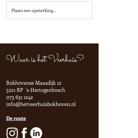
Plaats een opmerking...
Hé kok, kom je bij ons
Extra open: m
werken?
13 juli 10-16!
Waar is het Veerhuis?
Bokhovense Maasdijk 12
5221 BP 's-Hertogenbosch
073 631 1242
info@hetveerhuisbokhoven.nl
De route