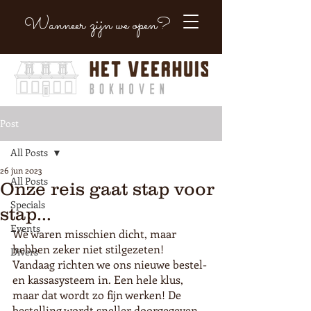
Wanneer zijn we open?
Post
All Posts
26 jun 2023
All Posts
Onze reis gaat stap voor
Specials
stap…
Events
We waren misschien dicht, maar 
hebben zeker niet stilgezeten! 
Divers
Vandaag richten we ons nieuwe bestel- 
en kassasysteem in. Een hele klus, 
maar dat wordt zo fijn werken! De 
bestelling wordt sneller doorgegeven 