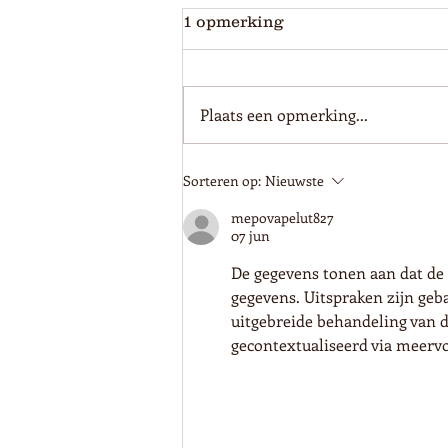
1 opmerking
Plaats een opmerking...
Ben jij onze nieuwe
Sorteren op:
Nieuwste
Floormanager?
mepovapelut827
07 jun
De gegevens tonen aan dat de 
gegevens. Uitspraken zijn geb
uitgebreide behandeling van 
gecontextualiseerd via meerv