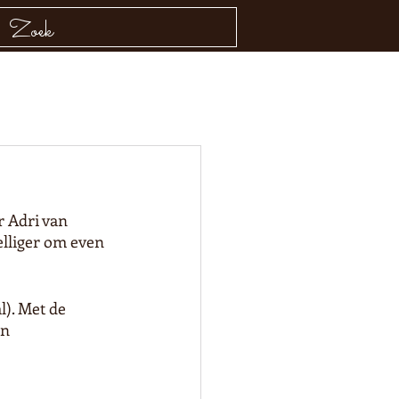
r Adri van 
lliger om even 
l). Met de 
n 