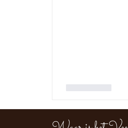
Like
Reageren
Waar is het Vee