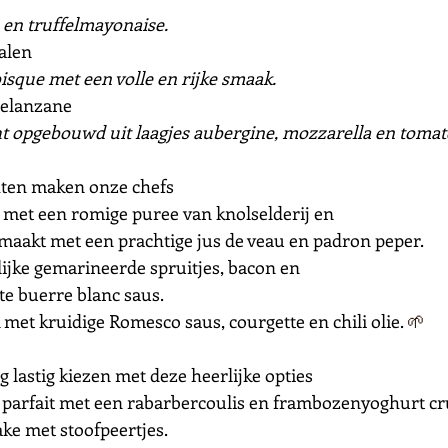
en truffelmayonaise. 
alen 
isque met een volle en rijke smaak. 
melanzane
t opgebouwd uit laagjes aubergine, mozzarella en tomat
ten maken onze chefs
 met een romige puree van knolselderij en  
aakt met een prachtige jus de veau en padron peper.
ijke gemarineerde spruitjes, bacon en 
e buerre blanc saus. 
met kruidige Romesco saus, courgette en chili olie. 
🌱
 lastig kiezen met deze heerlijke opties
 parfait met een rabarbercoulis en frambozenyoghurt c
ke met stoofpeertjes.