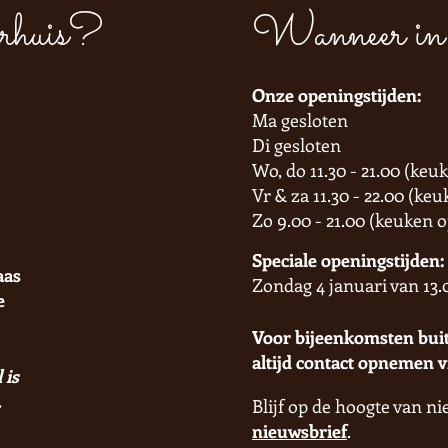
rhuis?
Wanneer in 
Onze openingstijden:
Ma gesloten
Di gesloten
Wo, do 11.30 - 21.00 (keu
Vr & za 11.30 - 22.00 (keu
Zo 9.00 - 21.00 (keuken o
Speciale openingstijden:
aas
Zondag 4
januari van 13.
e
Voor bijeenkomsten buit
altijd contact opnemen 
 is
.
Blijf op de hoogte van ni
nieuwsbrief
.