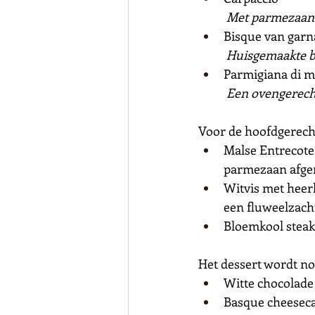
	Met parmezaan 
Bisque van garn
	Huisgemaakte b
Parmigiana di 
	Een ovengerech
Voor de hoofdgerech
Malse Entrecote
parmezaan afgem
Witvis met heerl
een fluweelzacht
Bloemkool steak 
Het dessert wordt nog
Witte chocolade
Basque cheeseca