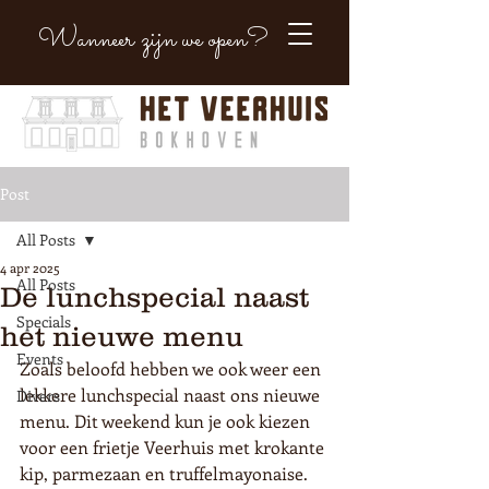
Wanneer zijn we open?
Post
All Posts
4 apr 2025
All Posts
De lunchspecial naast
Specials
het nieuwe menu
Events
Zoals beloofd hebben we ook weer een 
lekkere lunchspecial naast ons nieuwe 
Divers
menu. Dit weekend kun je ook kiezen 
voor een frietje Veerhuis met krokante 
kip, parmezaan en truffelmayonaise. 