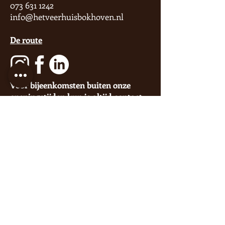
073 631 1242
info@hetveerhuisbokhoven.nl
De route
Voor bijeenkomsten buiten onze
openingstijden kun je altijd contact
opnemen via
mail
of
telefonisch
.
Blijf op de hoogte van nieuws via
onze socials of
nieuwsbrief
.
Wanneer in het
Veerhuis?
LET OP Bij reservering per e-mail is
deze pas definitief na bevestiging.