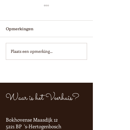
Opmerkingen
Plaats een opmerking...
Nieuwe maand: nieuwe
SPECIAL: Pins
maandspecial!
crispy kip
Waar is het Veerhuis?
Bokhovense Maasdijk 12
5221 BP 's-Hertogenbosch