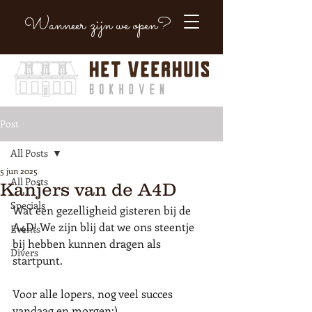
Wanneer zijn we open?
Post
All Posts
5 jun 2025
All Posts
Kanjers van de A4D
Specials
Wat een gezelligheid gisteren bij de 
A4D! We zijn blij dat we ons steentje 
Events
bij hebben kunnen dragen als 
Divers
startpunt. 
Voor alle lopers, nog veel succes 
vandaag en morgen:)