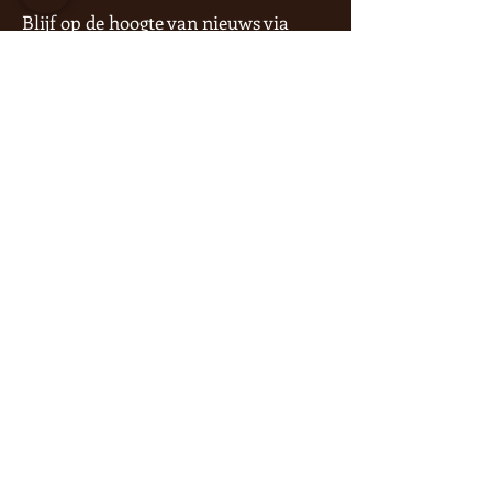
Blijf op de hoogte van nieuws via
onze socials of
nieuwsbrief
.
Wanneer in het
Veerhuis?
LET OP Bij reservering per e-mail is
deze pas definitief na bevestiging.
Speciale openingstijden:
Zondag 4
januari van
13.00 - 18.00
vanwege gladheid
Privacyverklaring
Op onze diensten zijn de Uniforme
Voorwaarden Horeca van kracht.
Onze openingstijden:
Ma gesloten
Di gesloten