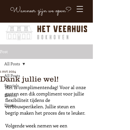
Wanneer zijn we open?
Post
All Posts
1 mrt 2024
All Posts
Dank jullie wel!
Specials
Het is complimentendag! Voor al onze 
gasten een dik compliment voor jullie 
Events
flexibiliteit tijdens de 
Divers
verbouwperikelen. Jullie steun en 
begrip maken het proces des te leuker. 
Volgende week nemen we een 