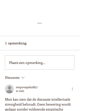
1 opmerking
WK Poule prijzen!
Plaats een opmerking...
Hé kok, kom je
werken?
Nieuwste
mepovapelut827
21 mei
Men kan zien dat de discussie intellectuele 
strengheid behoudt. Geen bewering wordt 
gedaan zonder voldoende empirische 