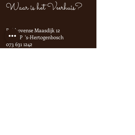
Waar is het Veerhuis?
Bokhovense Maasdijk 12
5221 BP 's-Hertogenbosch
073 631 1242
info@hetveerhuisbokhoven.nl
De route
Voor bijeenkomsten buiten onze
openingstijden kun je altijd contact
opnemen via
mail
of
telefonisch
.
Blijf op de hoogte van nieuws via
onze socials of
nieuwsbrief
.