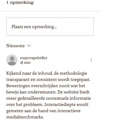
1 opmerking
Plaats een opmerking...
Stem jij ook op "Het
We maken er e
mooiste plekje aan de
feestje van:)
Maas"?
Nieuwste
mepovapelut827
18 mei
Kijkend naar de inhoud, de methodologie 
transparant en consistent wordt toegepast. 
Beweringen overschrijden nooit wat het 
bewijs kan ondersteunen. De website biedt 
meer gedetailleerde contextuele informatie 
over het probleem. Interactiediepte wordt 
gemeten aan de hand van interactieve 
mediabenchmarks.