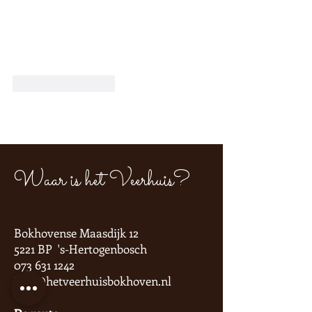
Like
Reageren
Waar is het Veerhuis?
Bokhovense Maasdijk 12
5221 BP 's-Hertogenbosch
073 631 1242
info@hetveerhuisbokhoven.nl