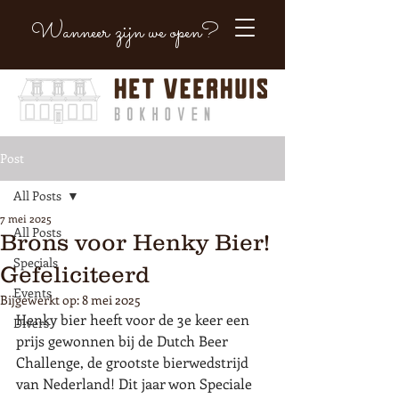
Wanneer zijn we open?
Post
All Posts
7 mei 2025
All Posts
Brons voor Henky Bier!
Specials
Gefeliciteerd
Events
Bijgewerkt op:
8 mei 2025
Henky bier heeft voor de 3e keer een 
Divers
prijs gewonnen bij de Dutch Beer 
Challenge, de grootste bierwedstrijd 
van Nederland! Dit jaar won Speciale 